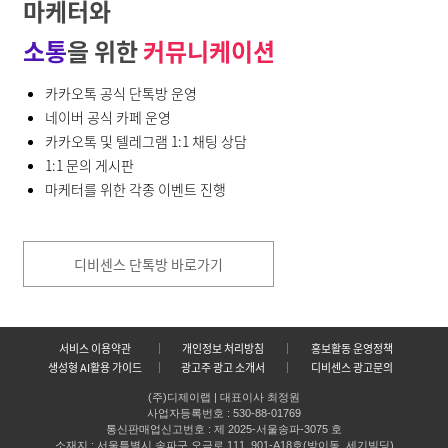
마케터와
소통
을 위한
커뮤니케이션
카카오톡 공식 단톡방 운영
네이버 공식 카페 운영
카카오톡 및 텔레그램 1:1 채팅 상담
1:1 문의 게시판
마케터를 위한 각종 이벤트 진행
디비센스 단톡방 바로가기
서비스 이용약관
개인정보 처리방침
홍보활동 운영정책
생성형 AI활용 가이드
광고주 광고 소개서
디비센스 광고문의
(주)디제이랩 | 대표이사 최정원
사업자등록번호 : 530-88-01769
통신판매업신고번호 : 제 2025-서울송파-3075 호
소재지 : 서울특별시 송파구 오금로 111, 901-A18호(방이동, 세기빌딩)